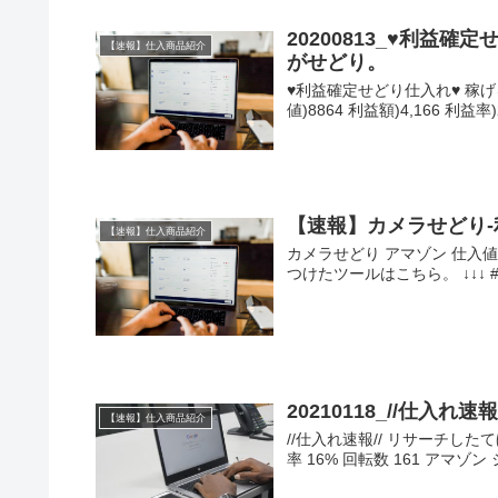
20200813_♥利益
【速報】仕入商品紹介
がせどり。
♥利益確定せどり仕入れ♥ 稼げ
値)8864 利益額)4,166 利益率)2
【速報】カメラせどり-利
【速報】仕入商品紹介
カメラせどり アマゾン 仕入値2
つけたツールはこちら。 ↓↓↓ 
20210118_//仕入
【速報】仕入商品紹介
//仕入れ速報// リサーチしたて
率 16% 回転数 161 アマ