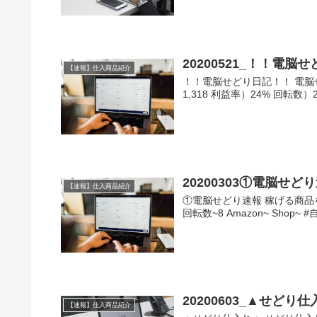
20200521_！！電
【速報】仕入商品紹介
！！電脳せどり日記！！ 電脳せど
1,318 利益率）24% 回転数）2
20200303①電脳せど
【速報】仕入商品紹介
①電脳せどり速報 稼げる商品を無料
回転数~8 Amazon~ Sho
20200603_▲せど
【速報】仕入商品紹介