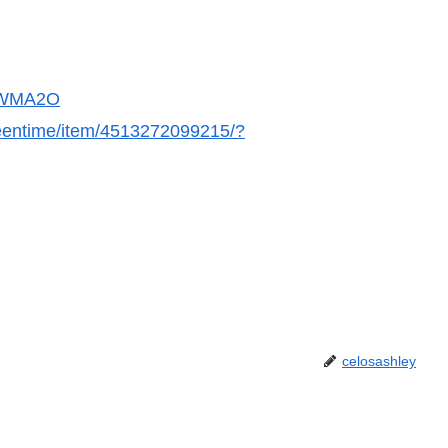
JLWMA2O
greentime/item/4513272099215/?
celosashley