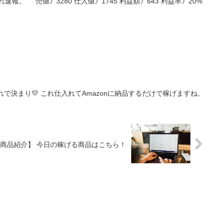
報。 売値》3280 仕入値》1745 利益額》643 利益率》20%
はこれで決まり💛 これ仕入れてAmazonに納品するだけで稼げますね。
0_【商品紹介】 今日の稼げる商品はこちら！