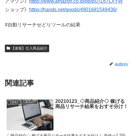
アマゾン》
https://www.amazon.co.jp/dp/B07L67LXYW
ショップ》
https://hands.net/goods/4901681549436/
#自動リサーチせどりツールの結果
【速報】仕入商品紹介
aubrey
関連記事
20210123_◇商品紹介◇ 稼げる
【速報】仕入商品紹介
商品リサーチ結果をおすそ分け！
◇商品紹介◇ 稼げる商品リサーチ結果をおすそ分け！ 売値⇒2,755