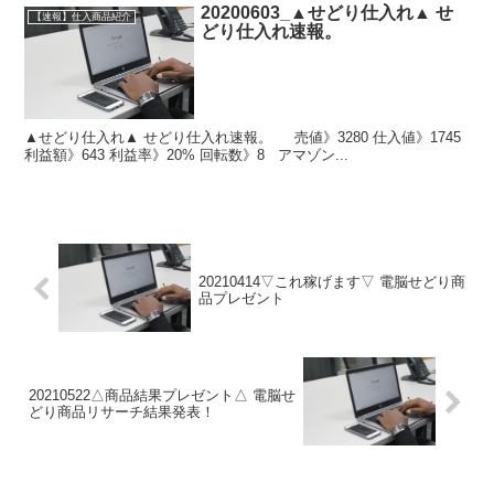
20200603_▲せどり仕入れ▲ せ
【速報】仕入商品紹介
どり仕入れ速報。
▲せどり仕入れ▲ せどり仕入れ速報。 売値》3280 仕入値》1745
利益額》643 利益率》20% 回転数》8 アマゾン...
20210414▽これ稼げます▽ 電脳せどり商
品プレゼント
20210522△商品結果プレゼント△ 電脳せ
どり商品リサーチ結果発表！